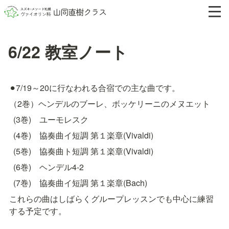
6/22 教室ノート
⚫︎7/19～20に行なわれる合宿での主な曲です。
（2巻）ヘンデルのブーレ、ボッケリーニのメヌエット
  (3巻)　ユーモレスク
  (4巻)　協奏曲イ短調 第１楽章(Vivaldi)
  (5巻)　協奏曲ト短調 第１楽章(Vivaldi)
  (6巻)　ヘンデル4-2
  (7巻)　協奏曲イ短調 第１楽章(Bach)
これらの曲はしばらくグループレッスンでも中心に練習
する予定です。