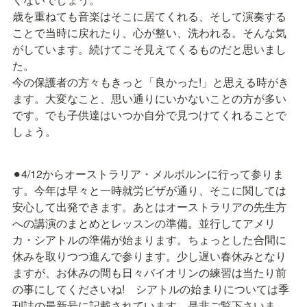
歳を重ねても音楽はそこに居てくれる、そして演奏する
ことで当時に戻れたり、心が整い、洗われる。そんな気
がしています。続けてこそ見えてくるものだと思いまし
た。

今の保護者の方々もきっと「良かった!」と思える時がき
ます。大変なこと、思い通りにいかないことの方が多い
です。でも子供達はいつか自分で見つけてくれることで
しょう。
⚫︎4/12からオーストラリア・メルボルンに行って参りま
す。今年は早々と一時就労ビザが通り、そこに関しては
安心して出発できます。あとはオーストラリアの先生方
への講演のまとめとレッスンの準備。並行してアメリ
カ・シアトルの準備が始まります。ちょっとした合間に
休みを取りつつ進んで参ります。少し遅い春休みとなり
ますが、お休みの間も日々バイオリンの練習は当たり前
の事にしてくださいね!　シアトルの始まりについては季
刊誌の最新号に記載されています。是非ご覧下さいま