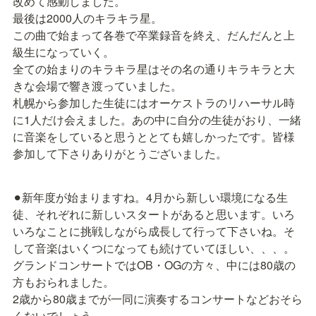
改めて感動しました。

最後は2000人のキラキラ星。

この曲で始まって各巻で卒業録音を終え、だんだんと上
級生になっていく。

全ての始まりのキラキラ星はその名の通りキラキラと大
きな会場で響き渡っていました。

札幌から参加した生徒にはオーケストラのリハーサル時
に1人だけ会えました。あの中に自分の生徒がおり、一緒
に音楽をしていると思うととても嬉しかったです。皆様
参加して下さりありがとうございました。
⚫︎新年度が始まりますね。4月から新しい環境になる生
徒、それぞれに新しいスタートがあると思います。いろ
いろなことに挑戦しながら成長して行って下さいね。そ
して音楽はいくつになっても続けていてほしい、、、。

グランドコンサートではOB・OGの方々、中には80歳の
方もおられました。

2歳から80歳までが一同に演奏するコンサートなどおそら
くないでしょう。
