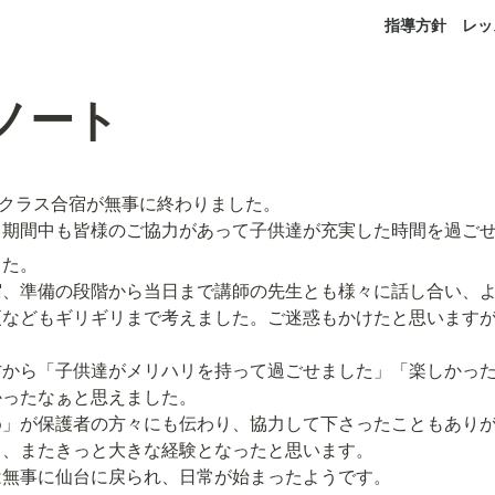
指導方針
レッ
室ノート
りのクラス合宿が無事に終わりました。

て期間中も皆様のご協力があって子供達が充実した時間を過ご
た。

宿、準備の段階から当日まで講師の先生とも様々に話し合い、
更などもギリギリまで考えました。ご迷惑もかけたと思います
から「子供達がメリハリを持って過ごせました」「楽しかった
ったなぁと思えました。

」が保護者の方々にも伝わり、協力して下さったこともありが
、またきっと大きな経験となったと思います。

無事に仙台に戻られ、日常が始まったようです。
