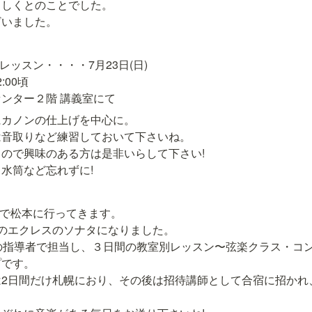
しくとのことでした。

ざいました。
レッスン・・・・7月23日(日)

00頃

ンター２階 講義室にて
カノンの仕上げを中心に。

音取りなど練習しておいて下さいね。

ので興味のある方は是非いらして下さい!

水筒など忘れずに!
校で松本に行ってきます。

のエクレスのソナタになりました。

の指導者で担当し、３日間の教室別レッスン〜弦楽クラス・コ
です。

は2日間だけ札幌におり、その後は招待講師として合宿に招かれ