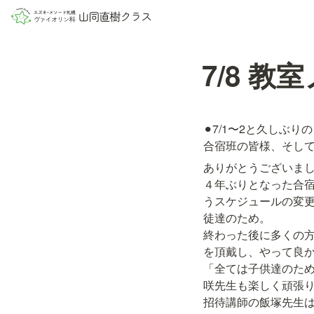
7/8 教
⚫︎7/1〜2と久しぶ
合宿班の皆様、そし
ありがとうございまし
４年ぶりとなった合
うスケジュールの変
徒達のため。

終わった後に多くの方
を頂戴し、やって良か
「全ては子供達のため
咲先生も楽しく頑張り
招待講師の飯塚先生は