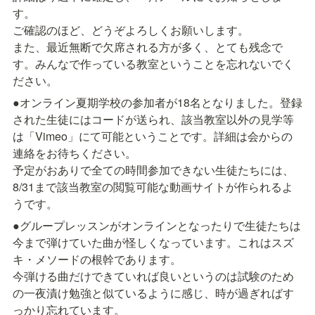
す。

ご確認のほど、どうぞよろしくお願いします。

また、最近無断で欠席される方が多く、とても残念で
す。みんなで作っている教室ということを忘れないでく
ださい。
●オンライン夏期学校の参加者が18名となりました。登録
された生徒にはコードが送られ、該当教室以外の見学等
は「Vimeo」にて可能ということです。詳細は会からの
連絡をお待ちください。

予定がおありで全ての時間参加できない生徒たちには、
8/31まで該当教室の閲覧可能な動画サイトが作られるよ
うです。
●グループレッスンがオンラインとなったりで生徒たちは
今まで弾けていた曲が怪しくなっています。これはスズ
キ・メソードの根幹であります。

今弾ける曲だけできていれば良いというのは試験のため
の一夜漬け勉強と似ているように感じ、時が過ぎればす
っかり忘れています。
