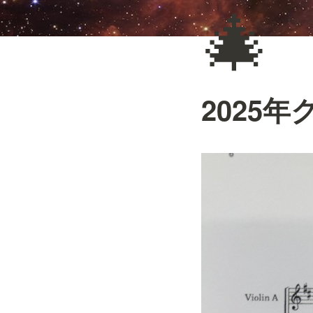
🎄
2025