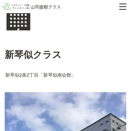
🏢
新琴似クラス
新琴似2条2丁目「新琴似南会館」